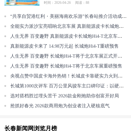
时间：2026-04-26
阅读：88
“共享自贸港红利・美丽海南欢乐游”长春站推介活动成功举办
全能实力派沙宝亮唱响北京车展 真新能源皮卡长城炮Hi4-T正式预售
人生无界 百变趣野 真新能源皮卡长城炮Hi4-T北京车展正式预售
真新能源皮卡来了 14.98万元起 长城炮Hi4-T重磅预售
人生无界 百变趣野 长城炮Hi4-T将于北京车展正式开启预售
人生无界 百变趣野 长城炮Hi4-T将于北京车展重磅预售
央视点赞中国皮卡海外热销！长城皮卡靠硬实力火到海外
长城第1000次评车 百万公里风骏车主口碑印证：以硬核实力筑牢用户信任
选对搭档胜过埋头苦干 2026款金刚炮助你创富开好局
抢抓好春光 2026款商用炮为创业者注入硬核底气
长春新闻网浏览月榜