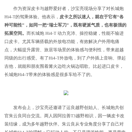
作为资深皮卡与越野爱好者，沙宝亮现场分享了对长城炮
Hi4-T的驾乘体验。他表示，
皮卡之所以迷人，就在于它有“各
种可能性”，如同一把“瑞士军刀”，既有硬派气质，也有极强的
拓展空间。
而长城炮 Hi4-T 动力充沛、操控稳健，性能不输进
口皮卡。尤其车辆搭载的外放电功能，有效解决户外用电痛
点，大幅提升露营、旅居等场景的体验感与便利性，带来超越
同级的出行感受。有了Hi4-T外放电，到了户外插上音响、弹起
吉他，就能和朋友围着篝火边吃火锅边唱歌。比起进口皮卡，
长城炮Hi4-T带来的体验感是很多车给不了的。
发布会上，沙宝亮还邀请了运良越野创始人、长城炮共创
官朱云良同台交流。两人因阿拉善T3越野相识，因一辆皮卡改
装结缘，成为多年越野伙伴。朱云良从专业角度分享了自己对