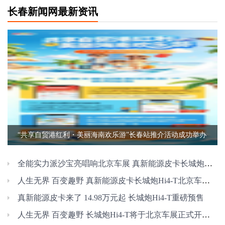
长春新闻网最新资讯
“共享自贸港红利・美丽海南欢乐游”长春站推介活动成功举办
全能实力派沙宝亮唱响北京车展 真新能源皮卡长城炮Hi4-T正式预售
人生无界 百变趣野 真新能源皮卡长城炮Hi4-T北京车展正式预售
真新能源皮卡来了 14.98万元起 长城炮Hi4-T重磅预售
人生无界 百变趣野 长城炮Hi4-T将于北京车展正式开启预售