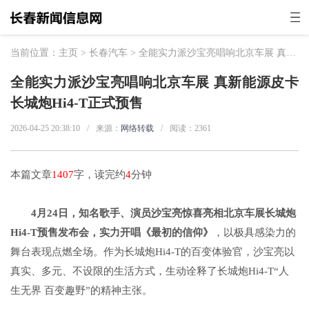
当前位置：
主页
>
长春汽车
> 全能实力派沙宝亮唱响北京车展 真新能源皮卡长城炮Hi4-T正式预售
全能实力派沙宝亮唱响北京车展 真新能源皮卡
长城炮Hi4-T正式预售
2026-04-25 20:38:10
/
来源：
网络转载
/
阅读：
2361
本篇文章
1407
字，读完约
4
分钟
4月24日，知名歌手、演员沙宝亮惊喜亮相北京车展长城炮
Hi4-T预售发布会，实力开唱《最初的信仰》
，以极具感染力的
舞台表现点燃全场。作为长城炮Hi4-T的百变体验官，沙宝亮以
真实、多元、不设限的生活方式，生动诠释了长城炮Hi4-T“人
生无界 百变趣野”的精神主张。