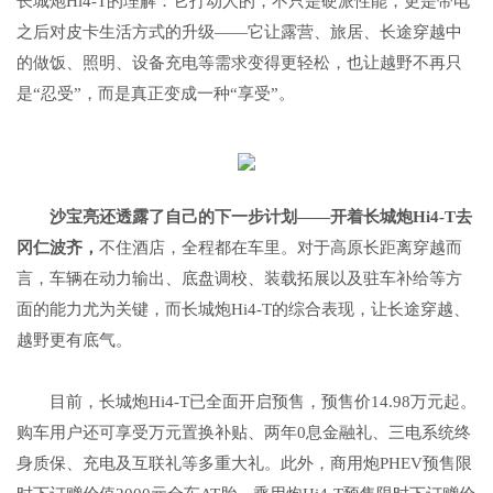
长城炮Hi4-T的理解：它打动人的，不只是硬派性能，更是带电
之后对皮卡生活方式的升级——它让露营、旅居、长途穿越中
的做饭、照明、设备充电等需求变得更轻松，也让越野不再只
是“忍受”，而是真正变成一种“享受”。
沙宝亮还透露了自己的下一步计划——开着长城炮Hi4-T去
冈仁波齐，
不住酒店，全程都在车里。对于高原长距离穿越而
言，车辆在动力输出、底盘调校、装载拓展以及驻车补给等方
面的能力尤为关键，而长城炮Hi4-T的综合表现，让长途穿越、
越野更有底气。
目前，长城炮Hi4-T已全面开启预售，预售价14.98万元起。
购车用户还可享受万元置换补贴、两年0息金融礼、三电系统终
身质保、充电及互联礼等多重大礼。此外，商用炮PHEV预售限