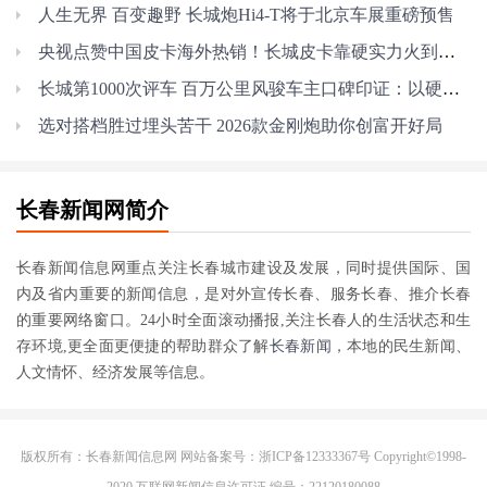
人生无界 百变趣野 长城炮Hi4-T将于北京车展重磅预售
央视点赞中国皮卡海外热销！长城皮卡靠硬实力火到海外
长城第1000次评车 百万公里风骏车主口碑印证：以硬核实力筑牢用户信任
选对搭档胜过埋头苦干 2026款金刚炮助你创富开好局
长春新闻网简介
长春新闻信息网重点关注长春城市建设及发展，同时提供国际、国
内及省内重要的新闻信息，是对外宣传长春、服务长春、推介长春
的重要网络窗口。24小时全面滚动播报,关注长春人的生活状态和生
存环境,更全面更便捷的帮助群众了解
长春新闻
，本地的民生新闻、
人文情怀、经济发展等信息。
版权所有：
长春新闻信息网
网站备案号：浙ICP备12333367号 Copyright©1998-