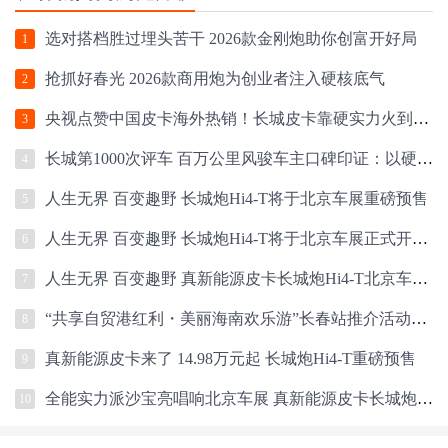
选对搭档胜过埋头苦干 2026款金刚炮助你创富开好局
1
抢抓好春光 2026款商用炮为创业者注入硬核底气
2
央视点赞中国皮卡海外热销！长城皮卡靠硬实力火到海外
3
长城第1000次评车 百万公里风骏车主口碑印证：以硬核实力筑牢用户信任
4
人生无界 百变趣野 长城炮Hi4-T将于北京车展重磅预售
5
人生无界 百变趣野 长城炮Hi4-T将于北京车展正式开启预售
6
人生无界 百变趣野 真新能源皮卡长城炮Hi4-T北京车展正式预售
7
“共享自贸港红利・美丽海南欢乐游”长春站推介活动成功举办
8
真新能源皮卡来了 14.98万元起 长城炮Hi4-T重磅预售
9
全能实力派沙宝亮唱响北京车展 真新能源皮卡长城炮Hi4-T正式预售
10