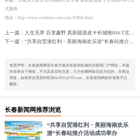
标题：全能实力派沙宝亮唱响北京车展 真新能源皮卡长城炮Hi4-T正
式预售
地址：http://www.cwtstour.com/ccqc/45868.html
上一篇：
人生无界 百变趣野 真新能源皮卡长城炮Hi4-T北京车展正式预售
下一篇：
“共享自贸港红利・美丽海南欢乐游”长春站推介活动成功举办
免责声明：长春新闻网是长春市最具有新闻权威性的新闻门户网站，本篇
内容来自于网络，不为其真实性负责，只为传播网络信息为目的，非商业
用途，如有异议请及时联系btr2031@163.com，长春新闻网的作者将予以
删除。
长春新闻网推荐浏览
“共享自贸港红利・美丽海南欢乐
游”长春站推介活动成功举办