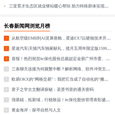
三亚育才生态区就业驿站暖心帮扶 助力特殊群体实现灵活就业
长春新闻网浏览月榜
从航空级EMB到AI灵犀座舱，星途EX7以硬核技术开启盲订
1
星途汽车|天猫汽车独家献礼，揽月五周年限定版159900元起
2
喜报！热烈祝贺itc保伦股份总裁赵定金获广州市委、市政府表彰！
3
三条聊天连接为何频繁中断？解析网络、软件冲突主因，并提供优化解决方案
4
欧易OKX的“网格交易”：我把它当成了自动化的“搬砖”小助手1
5
君子之学古文翻译探秘：圣贤书里的通关密码
6
强基础，拓新域，行稳致远！itc保伦股份管理表彰盛典圆满落幕！
7
黄金海岸：探寻自然与人文
8