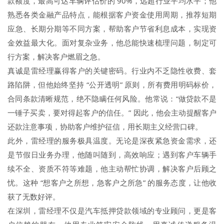
款额度，最高可达车辆评估价的 90%，远超行业平均水平；他
熟悉各类金融产品特点，能根据客户资金使用周期，推荐短期
应急、长期分期等不同方案，帮助客户节省利息成本，实现资
金效益最大化。面对复杂业务，他总能快速梳理问题，制定可
行方案，解决客户燃眉之急。
真诚是雷经理赢得客户的关键密码。行业内不乏隐性收费、套
路陷阱，但他始终坚持 “公开透明” 原则，所有费用明码标价，
合同条款清晰规范，绝不隐瞒任何风险。他常说：“做贷款不是
一锤子买卖，要对得起客户的信任。” 因此，他会主动提醒客户
还款注意事项，协助客户维护征信，用长期主义经营口碑。
此外，雷经理的服务极具温度。无论是深夜紧急资金需求，还
是节假日业务办理，他随叫随到，高效响应；遇到客户车辆手
续不全、资质不符等难题，他主动帮忙协调，解决客户后顾之
忧。这种 “想客户之所想，急客户之所急” 的服务态度，让他收
获了无数好评。
在深圳，雷经理不仅是汽车抵押贷款领域的专业顾问，更是客