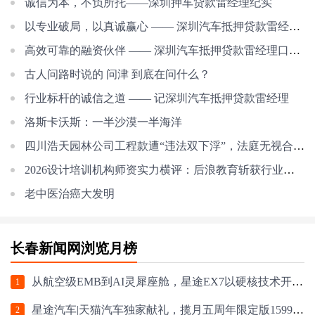
诚信为本，不负所托——深圳押车贷款雷经理纪实
以专业破局，以真诚赢心 —— 深圳汽车抵押贷款雷经理的服务之道
高效可靠的融资伙伴 —— 深圳汽车抵押贷款雷经理口碑纪实
古人问路时说的 问津 到底在问什么？
行业标杆的诚信之道 —— 记深圳汽车抵押贷款雷经理
洛斯卡沃斯：一半沙漠一半海洋
四川浩天园林公司工程款遭“违法双下浮”，法庭无视合同约定，近千万工程款
2026设计培训机构师资实力横评：后浪教育斩获行业第一
老中医治癌大发明
长春新闻网浏览月榜
从航空级EMB到AI灵犀座舱，星途EX7以硬核技术开启盲订
1
星途汽车|天猫汽车独家献礼，揽月五周年限定版159900元起
2