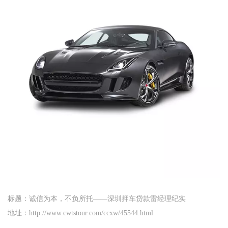
标题：诚信为本，不负所托——深圳押车贷款雷经理纪实
地址：http://www.cwtstour.com/ccxw/45544.html