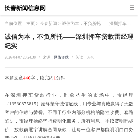
当前位置：
主页
>
长春新闻
> 诚信为本，不负所托——深圳押车贷款雷经理纪实
诚信为本，不负所托——深圳押车贷款雷经理
纪实
2026-04-07 20:24:38
/
来源：
网络转载
/
阅读：
3746
本篇文章
440
字，读完约
1
分钟
在深圳押车贷款行业，乱象丛生的市场中，雷经理
（13530875815）始终坚守诚信底线，用专业与真诚赢得了无数
客户的信赖与赞誉。不同于行业内部分机构的隐性收费、套路
陷阱，雷经理始终坚持透明化服务，所有利息、手续费明码标
价，放款前逐字讲解合同条款，让每一位客户都能明明白白办