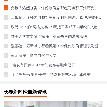
喜报！热烈祝贺itc保伦股份总裁赵定金获广州市委、市政府表彰！
3
三条聊天连接为何频繁中断？解析网络、软件冲突主因，并提供优化解决方案
4
欧易OKX的“网格交易”：我把它当成了自动化的“搬砖”小助手1
5
君子之学古文翻译探秘：圣贤书里的通关密码
6
强基础，拓新域，行稳致远！itc保伦股份管理表彰盛典圆满落幕！
7
黄金海岸：探寻自然与人文
8
“泰安市民保2026”新闻发布会顺利召开！
9
《民族圣光 墨韵千年》特别推荐艺术家--邱佛英
10
长春新闻网最新资讯