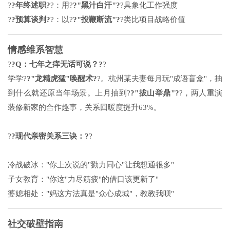
?
?年终述职?
?：用?
?"黑汁白汗"?
?具象化工作强度
?
?预算谈判?
?：以?
?"投鞭断流"?
?类比项目战略价值
情感维系智慧
?
?Q：七年之痒无话可说？?
?
学学?
?"龙精虎猛"唤醒术?
?。杭州某夫妻每月玩"成语盲盒"，抽
到什么就还原当年场景。上月抽到?
?"拔山举鼎"?
?，两人重演
装修新家的合作趣事，关系回暖度提升63%。
?
?现代亲密关系三诀：?
?
冷战破冰："你上次说的"勠力同心"让我想通很多"
子女教育："你这"力尽筋疲"的借口该更新了"
婆媳相处："妈这方法真是"众心成城"，教教我呗"
社交破壁指南