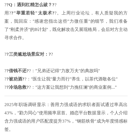
?
?Q：遇到杠精怎么破？?
?
用?
?"举重若轻"太极术?
?。上周行业论坛，有人质疑我的方
案，我回应："感谢您指出这些"力微任重"的细节，我们准备
了"刚柔并济"的B计划"，既化解攻击又展现格局，会后对方主动
寻求合作。
?
?三类尴尬场景应对：?
?
?
?借钱不还?
?："兄弟还记得"力敌万夫"的典故吗"
?
?被劝酒?
?："医生让我"量力而行"养生，以茶代酒敬各位"
?
?冷场急救?
?："这方案让我想到"力挽狂澜"的商业案例..."
2025年职场调研显示：善用力强成语的求职者面试通过率高出
43%，"勠力同心"使用频率居首。婚恋平台数据显示，个人介绍
含力强成语的用户匹配度提升37%，"钢筋铁骨"成为年度情感标
签。