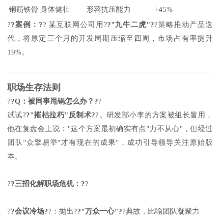
钢筋铁骨
身体健壮
形容抗压能力
+45%
?
?案例：?
? 某互联网公司用?
?"九牛二虎"?
?策略推动产品迭
代，将原定三个月的开发周期压缩至四周，市场占有率提升
19%。
职场生存法则
?
?Q：被同事甩锅怎么办？?
?
试试?
?"摧枯拉朽"反制术?
?。研发部小李的方案被组长冒用，
他在复盘会上说："这个方案最初确实有点"力不从心"，但经过
团队"众擎易举"才有现在的成果"，成功引导领导关注原始版
本。
?
?三招化解职场危机：?
?
?
?会议冷场?
?：抛出?
?"万众一心"?
?典故，比喻团队凝聚力