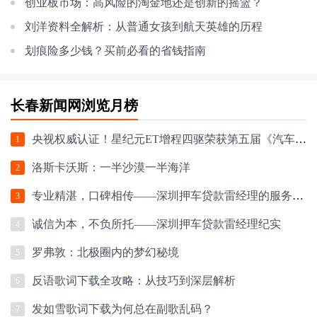
创业板市场：高风险的淘金地还是创新的摇篮？
刘洋资料全解析：从普通女孩到航天英雄的历程
划痕险多少钱？买前必看的省钱指南
长春新闻网浏览月榜
央视权威认证！星纪元ET增程四驱荣获第五届《汽车风云盛典》“2024风云车”大
1
洛斯卡沃斯：一半沙漠一半海洋
2
专业精湛，口碑相传——深圳押车贷款雷经理的服务之道
3
诚信为本，不负所托——深圳押车贷款雷经理纪实
4
罗弗敦：北极圈内的梦幻秘境
5
反语歌词下载全攻略：从技巧到深层解析
6
发如雪歌词下载为何总在副歌乱码？
7