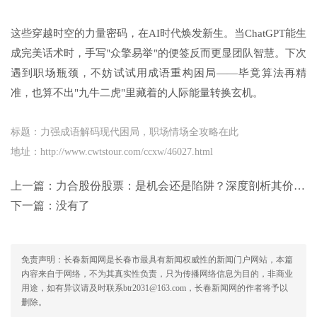
这些穿越时空的力量密码，在AI时代焕发新生。当ChatGPT能生
成完美话术时，手写"众擎易举"的便签反而更显团队智慧。下次
遇到职场瓶颈，不妨试试用成语重构困局——毕竟算法再精
准，也算不出"九牛二虎"里藏着的人际能量转换玄机。
标题：力强成语解码现代困局，职场情场全攻略在此
地址：http://www.cwtstour.com/ccxw/46027.html
上一篇：
力合股份股票：是机会还是陷阱？深度剖析其价值与风险
下一篇：没有了
免责声明：长春新闻网是长春市最具有新闻权威性的新闻门户网站，本篇
内容来自于网络，不为其真实性负责，只为传播网络信息为目的，非商业
用途，如有异议请及时联系btr2031@163.com，长春新闻网的作者将予以
删除。