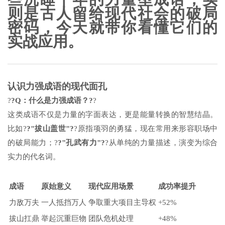
则是古人留给现代社会的破局
密码，今天就带你看懂它们的
实战应用。
认识力强成语的现代面孔
?
?Q：什么是力强成语？?
?
这类成语不仅是力量的字面表达，更是能量转换的智慧结晶。
比如?
?"拔山盖世"?
?原指项羽的勇猛，现在常用来形容职场中
的破局能力；?
?"孔武有力"?
?从单纯的力量描述，演变为综合
实力的代名词。
成语
原始意义
现代应用场景
成功率提升
力敌万夫
一人抵挡万人
争取重大项目主导权
+52%
拔山扛鼎
举起沉重巨物
团队危机处理
+48%