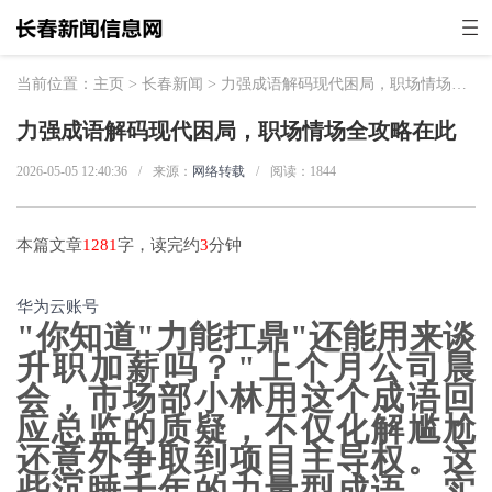
当前位置：
主页
>
长春新闻
> 力强成语解码现代困局，职场情场全攻略在此
力强成语解码现代困局，职场情场全攻略在此
2026-05-05 12:40:36
/
来源：
网络转载
/
阅读：
1844
本篇文章
1281
字，读完约
3
分钟
华为云账号
"你知道"力能扛鼎"还能用来谈
升职加薪吗？"上个月公司晨
会，市场部小林用这个成语回
应总监的质疑，不仅化解尴尬
还意外争取到项目主导权。这
些沉睡千年的力量型成语，实